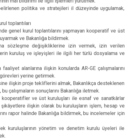
nin mal bildirimi ile ilgili işlemleri yürütmek.
elirlenen politika ve stratejileri il düzeyinde uygulamak,
rul toplantıları
inde genel kurul toplantılarını yapmayan kooperatif ve üst
ı uyarmak ve Bakanlığa bildirmek.
na sözleşme değişikliklerine izin vermek, izin verilen
erin kuruluş ve işleyişleri ile ilgili her türlü dosyalama ve
 faaliyet alanlarına ilişkin konularda AR-GE çalışmalarını
görevleri yerine getirmek.
e ilişkin proje tekliflerini almak, Bakanlıkça desteklenen
 bu çalışmaların sonuçlarını Bakanlığa iletmek.
 kooperatifler ve üst kuruluşları ile esnaf ve sanatkârlar
 şikâyetlere ilişkin olarak bu kuruluşların işlem, hesap ve
rını rapor halinde Bakanlığa bildirmek, bu incelemeler için
lek kuruluşlarının yönetim ve denetim kurulu üyeleri ile
ek.