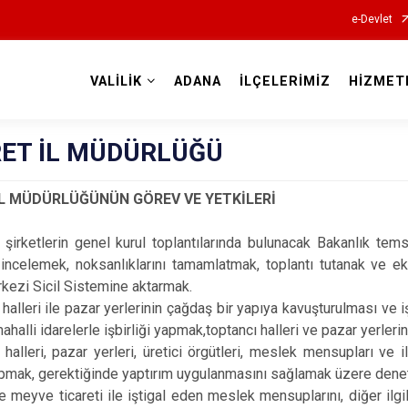
e-Devlet
VALİLİK
ADANA
İLÇELERİMİZ
HİZMET
Valilikler
RET İL MÜDÜRLÜĞÜ
İL MÜDÜRLÜĞÜNÜN GÖREV VE YETKİLERİ
irketlerin genel kurul toplantılarında bulunacak Bakanlık temsi
 incelemek, noksanlıklarını tamamlatmak, toplantı tutanak ve ek
rkezi Sicil Sistemine aktarmak.
 halleri ile pazar yerlerinin çağdaş bir yapıya kavuşturulması ve
halli idarelerle işbirliği yapmak,toptancı halleri ve pazar yerlerin
 halleri, pazar yerleri, üretici örgütleri, meslek mensupları ve
mak, gerektiğinde yaptırım uygulanmasını sağlamak üzere denetim
 meyve ticareti ile iştigal eden meslek mensuplarını, diğer ilgil