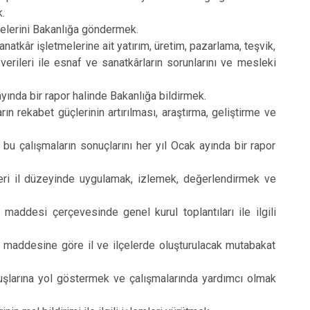
k.
gelerini Bakanlığa göndermek.
atkâr işletmelerine ait yatırım, üretim, pazarlama, teşvik,
erileri ile esnaf ve sanatkârların sorunlarını ve mesleki
ayında bir rapor halinde Bakanlığa bildirmek.
n rekabet güçlerinin artırılması, araştırma, geliştirme ve
u çalışmaların sonuçlarını her yıl Ocak ayında bir rapor
jileri il düzeyinde uygulamak, izlemek, değerlendirmek ve
maddesi çerçevesinde genel kurul toplantıları ile ilgili
 maddesine göre il ve ilçelerde oluşturulacak mutabakat
luşlarına yol göstermek ve çalışmalarında yardımcı olmak