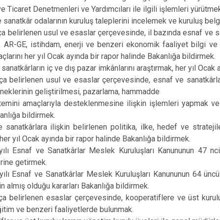
e Ticaret Denetmenleri ve Yardımcıları ile ilgili işlemleri yürütme
 sanatkâr odalarının kuruluş taleplerini incelemek ve kuruluş bel
ça belirlenen usul ve esaslar çerçevesinde, il bazında esnaf ve san
 AR-GE, istihdam, enerji ve benzeri ekonomik faaliyet bilgi ve v
açlarını her yıl Ocak ayında bir rapor halinde Bakanlığa bildirmek.
 sanatkârların iç ve dış pazar imkânlarını araştırmak, her yıl Ocak 
ça belirlenen usul ve esaslar çerçevesinde, esnaf ve sanatkârları
eneklerinin geliştirilmesi, pazarlama, hammadde
emini amaçlarıyla desteklenmesine ilişkin işlemleri yapmak ve b
anlığa bildirmek.
 sanatkârlara ilişkin belirlenen politika, ilke, hedef ve strate
 her yıl Ocak ayında bir rapor halinde Bakanlığa bildirmek.
ılı Esnaf ve Sanatkârlar Meslek Kuruluşları Kanununun 47 nci 
erine getirmek.
yılı Esnaf ve Sanatkârlar Meslek Kuruluşları Kanununun 64 üncü
in almış olduğu kararları Bakanlığa bildirmek.
ça belirlenen esaslar çerçevesinde, kooperatiflere ve üst kuru
itim ve benzeri faaliyetlerde bulunmak.