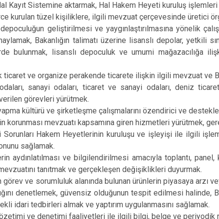
 Hal Kayıt Sistemine aktarmak, Hal Hakem Heyeti kuruluş işlemleri 
erce kurulan tüzel kişiliklere, ilgili mevzuat çerçevesinde üretici 
 depoculuğun geliştirilmesi ve yaygınlaştırılmasına yönelik çal
naylamak, Bakanlığın talimatı üzerine lisanslı depolar, yetkili sını
rde bulunmak, lisanslı depoculuk ve umumi mağazacılığa ilişki
ik ticaret ve organize perakende ticarete ilişkin ilgili mevzuat ve
odaları, sanayi odaları, ticaret ve sanayi odaları, deniz ticaret
verilen görevleri yürütmek.
 yapma kültürü ve şirketleşme çalışmalarını özendirici ve destekle
nin korunması mevzuatı kapsamına giren hizmetleri yürütmek, ge
ici Sorunları Hakem Heyetlerinin kuruluşu ve işleyişi ile ilgili iş
onunu sağlamak.
lerin aydınlatılması ve bilgilendirilmesi amacıyla toplantı, pane
evzuatını tanıtmak ve gerçekleşen değişiklikleri duyurmak.
ın görev ve sorumluluk alanında bulunan ürünlerin piyasaya arzı v
ğını denetlemek, güvensiz olduğunun tespit edilmesi halinde, Ba
rekli idari tedbirleri almak ve yaptırım uygulanmasını sağlamak.
özetimi ve denetimi faaliyetleri ile ilgili bilgi, belge ve periyodi