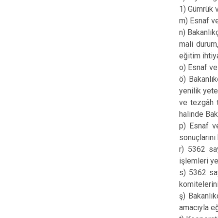
1) Gümrük v
m) Esnaf ve
n) Bakanlık
mali durum,
eğitim ihtiy
o) Esnaf ve
ö) Bakanlık
yenilik yet
ve tezgâh t
halinde Bak
p) Esnaf ve
sonuçlarını
r) 5362 say
işlemleri y
s) 5362 sa
komitelerin
ş) Bakanlık
amacıyla eğ