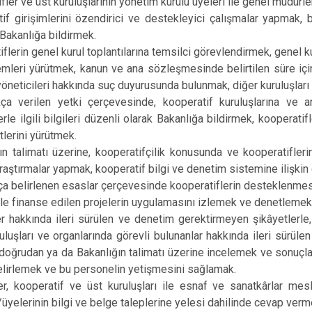
fler ve üst kuruluşlarının yönetim kurulu üyeleri ile genel müdürleri
if girişimlerini özendirici ve destekleyici çalışmalar yapmak, b
 Bakanlığa bildirmek.
flerin genel kurul toplantılarına temsilci görevlendirmek, genel ku
işlemleri yürütmek, kanun ve ana sözleşmesinde belirtilen süre iç
 yöneticileri hakkında suç duyurusunda bulunmak, diğer kuruluşlar
kça verilen yetki çerçevesinde, kooperatif kuruluşlarına ve a
rle ilgili bilgileri düzenli olarak Bakanlığa bildirmek, kooperatifl
tlerini yürütmek.
ın talimatı üzerine, kooperatifçilik konusunda ve kooperatiflerin
raştırmalar yapmak, kooperatif bilgi ve denetim sistemine ilişkin 
ça belirlenen esaslar çerçevesinde kooperatiflerin desteklenmesin
ile finanse edilen projelerin uygulamasını izlemek ve denetlemek,
er hakkında ileri sürülen ve denetim gerektirmeyen şikâyetlerle,
luşları ve organlarında görevli bulunanlar hakkında ileri sürülen
ı, doğrudan ya da Bakanlığın talimatı üzerine incelemek ve sonuçla
lirlemek ve bu personelin yetişmesini sağlamak.
er, kooperatif ve üst kuruluşları ile esnaf ve sanatkârlar mes
n/üyelerinin bilgi ve belge taleplerine yelesi dahilinde cevap verm