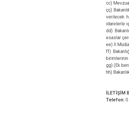
cc) Mevzuat
çç) Bakanlı
verilecek h
idarelerle i
dd) Bakanlı
esaslar çer
ee) İl Müdü
ff) Bakanlı
birimlerini
gg) (Ek ben
hh) Bakanlı
İLETİŞİM B
Telefon:
0