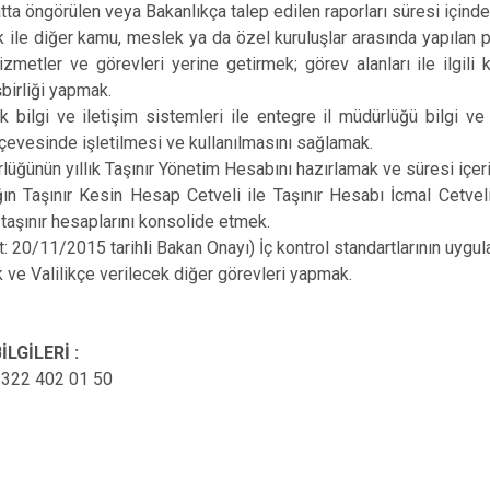
ta öngörülen veya Bakanlıkça talep edilen raporları süresi içind
k ile diğer kamu, meslek ya da özel kuruluşlar arasında yapılan
izmetler ve görevleri yerine getirmek; görev alanları ile ilgili
şbirliği yapmak.
k bilgi ve iletişim sistemleri ile entegre il müdürlüğü bilgi ve
çevesinde işletilmesi ve kullanılmasını sağlamak.
rlüğünün yıllık Taşınır Yönetim Hesabını hazırlamak ve süresi iç
ğın Taşınır Kesin Hesap Cetveli ile Taşınır Hesabı İcmal Cetve
n taşınır hesaplarını konsolide etmek.
t: 20/11/2015 tarihli Bakan Onayı) İç kontrol standartlarının uygul
k ve Valilikçe verilecek diğer görevleri yapmak.
İLGİLERİ :
 322 402 01 50