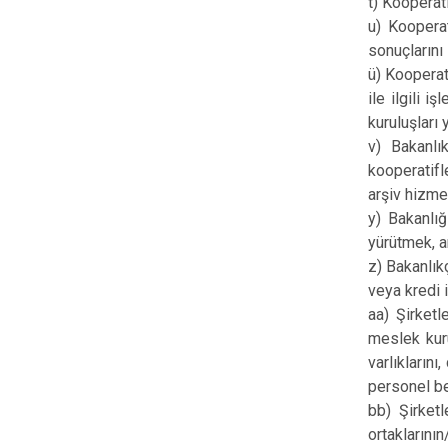
t) Kooperati
u) Kooperat
sonuçlarını
ü) Kooperati
ile ilgili 
kuruluşları
v) Bakanlı
kooperatifle
arşiv hizme
y) Bakanlığ
yürütmek, a
z) Bakanlık
veya kredi 
aa) Şirketl
meslek kuru
varlıkların
personel be
bb) Şirketl
ortaklarını