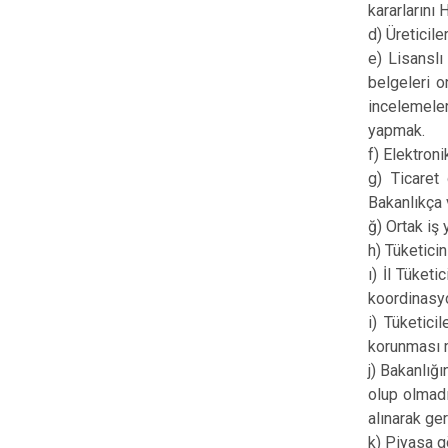
kararlarını
d) Üreticil
e) Lisanslı
belgeleri o
incelemele
yapmak.
f) Elektron
g) Ticaret 
Bakanlıkça 
ğ) Ortak iş
h) Tüketici
ı) İl Tüket
koordinasy
i) Tüketici
korunması m
j) Bakanlığ
olup olmadı
alınarak ge
k) Piyasa g