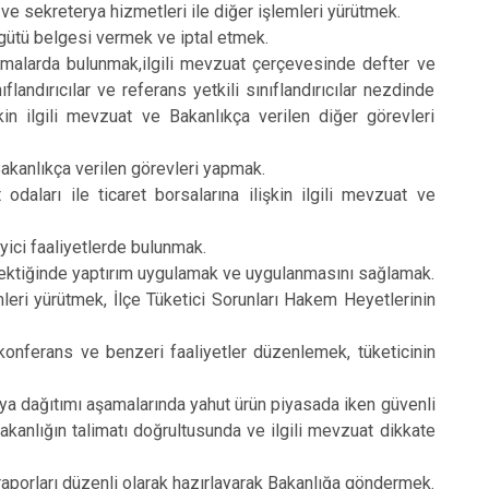
ve sekreterya hizmetleri ile diğer işlemleri yürütmek.
örgütü belgesi vermek ve iptal etmek.
ışmalarda bulunmak,ilgili mevzuat çerçevesinde defter ve
flandırıcılar ve referans yetkili sınıflandırıcılar nezdinde
n ilgili mevzuat ve Bakanlıkça verilen diğer görevleri
 Bakanlıkça verilen görevleri yapmak.
 odaları ile ticaret borsalarına ilişkin ilgili mevzuat ve
yici faaliyetlerde bulunmak.
rektiğinde yaptırım uygulamak ve uygulanmasını sağlamak.
lemleri yürütmek, İlçe Tüketici Sorunları Hakem Heyetlerinin
l, konferans ve benzeri faaliyetler düzenlemek, tüketicinin
eya dağıtımı aşamalarında yahut ürün piyasada iken güvenli
kanlığın talimatı doğrultusunda ve ilgili mevzuat dikkate
k raporları düzenli olarak hazırlayarak Bakanlığa göndermek.