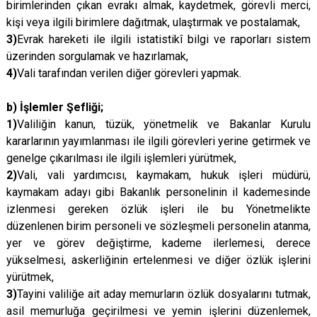
birimlerinden çıkan evrakı almak, kaydetmek, görevli merci,
kişi veya ilgili birimlere dağıtmak, ulaştırmak ve postalamak,
3)
Evrak hareketi ile ilgili istatistikî bilgi ve raporları sistem
üzerinden sorgulamak ve hazırlamak,
4)
Vali tarafından verilen diğer görevleri yapmak.
b) İşlemler Şefliği;
1)
Valiliğin kanun, tüzük, yönetmelik ve Bakanlar Kurulu
kararlarının yayımlanması ile ilgili görevleri yerine getirmek ve
genelge çıkarılması ile ilgili işlemleri yürütmek,
2)
Vali, vali yardımcısı, kaymakam, hukuk işleri müdürü,
kaymakam adayı gibi Bakanlık personelinin il kademesinde
izlenmesi gereken özlük işleri ile bu Yönetmelikte
düzenlenen birim personeli ve sözleşmeli personelin atanma,
yer ve görev değiştirme, kademe ilerlemesi, derece
yükselmesi, askerliğinin ertelenmesi ve diğer özlük işlerini
yürütmek,
3)
Tayini valiliğe ait aday memurların özlük dosyalarını tutmak,
asil memurluğa geçirilmesi ve yemin işlerini düzenlemek,