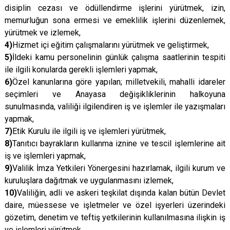
disiplin cezası ve ödüllendirme işlerini yürütmek, izin,
memurluğun sona ermesi ve emeklilik işlerini düzenlemek,
yürütmek ve izlemek,
4)
Hizmet içi eğitim çalışmalarını yürütmek ve geliştirmek,
5)
İldeki kamu personelinin günlük çalışma saatlerinin tespiti
ile ilgili konularda gerekli işlemleri yapmak,
6)
Özel kanunlarına göre yapılan; milletvekili, mahalli idareler
seçimleri ve Anayasa değişikliklerinin halkoyuna
sunulmasında, valiliği ilgilendiren iş ve işlemler ile yazışmaları
yapmak,
7)
Etik Kurulu ile ilgili iş ve işlemleri yürütmek,
8)
Tanıtıcı bayrakların kullanma iznine ve tescil işlemlerine ait
iş ve işlemleri yapmak,
9)
Valilik İmza Yetkileri Yönergesini hazırlamak, ilgili kurum ve
kuruluşlara dağıtmak ve uygulanmasını izlemek,
10)
Valiliğin, adli ve askeri teşkilat dışında kalan bütün Devlet
daire, müessese ve işletmeler ve özel işyerleri üzerindeki
gözetim, denetim ve teftiş yetkilerinin kullanılmasına ilişkin iş
ve işlemleri yürütmek,