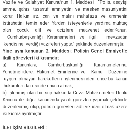
Vazife ve Salahiyet Kanunu’nun 1. Maddesi “Polis, asayişi
amme, şahıs, tasarruf emniyetini ve mesken masuniyetini
korur. Halkın ırz, can ve malını muhafaza ve ammenin
istirahatini temin eder. Yardım isteyenlerle yardıma muhtaç
olan çocuk, alil ve acizlere muavenet eder.
Kanun,
Cumhurbaşkanlığı Kararnameleri ve ilgili mevzuatın
kendisine verdiği vazifeleri yapar.” şeklinde düzenlenmiştir.
Yine aynı kanunun 2. Maddesi; Polisin Genel Emniyetle
ilgili görevleri iki kısımdır:
a) Kanunlara, Cumhurbaşkanlığı Kararnamelerine,
Yönetmeliklere, Hükümet Emirlerine ve Kamu Düzenine
uygun olmayan hareketlerin işlenmesinden önce bu kanun
hükümleri dairesinde önünü almak,
b) İşlenmiş olan bir suç hakkında Ceza Muhakemeleri Usulü
Kanunu ile diğer kanunlarda yazılı görevleri yapmak şeklinde
düzenlenmiş olup; polisin görevleri adli ve idari olmak üzere
iki kısma ayrılmıştır.
İLETİŞİM BİLGİLERİ :