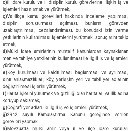
c)
İl idare kurulu ve il disiplin kurulu görevlerine ilişkin iş ve
işlemleri hazırlamak ve yürütmek,
ç)
Valilikçe kamu görevlileri hakkında inceleme yapılması,
disiplin soruşturması açılması, bunların görevden
uzaklaştırılması, cezalandırılması, bu konudaki izin verme
yetkilerinin kullanılması işlemlerini yürütmek, sonuçlarını takip
etmek,
d)
Mülki idare amirlerinin muhtelif kanunlardan kaynaklanan
men ve tahliye yetkilerinin kullanılması ile ilgili iş ve işlemleri
yürütmek,
e)
Köy kurulması ve kaldırılması, bağlanması ve ayrılması,
sınır anlaşmazlıkları, köy, yerleşim yeri ve tabiî yer adlarının
değiştirilmesi işlerini yürütmek,
f)
Harita işlerini yürütmek ve gizliliği olan haritaları valilik adına
koruyup saklamak,
g)
Coğrafi yer adları ile ilgili iş ve işlemleri yürütmek,
ğ)
2942 sayılı Kamulaştırma Kanunu gereğince verilen
görevleri yapmak,
h)
Mevzuatta mülki amir veya il ve ilçe idare kurulları