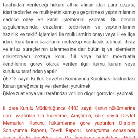
tarafından verileceği hüküm altına alınan idari para cezası,
idari tedbirler ve mülkiyetin kamuya geçirilmesi yaptırımlarının
sadece onay ve karar işlemlerini yapmak. Bu bendin
uygulanmasında; cezaların, tedbirlerin ve yaptırımlarının
hazırlık ve teklif işlemleri ile mülki amirin onayı veya il ve ilçe
idare kurullarının kararlarını müteakip yapılacak tebligat, itiraz
ve infaz süreçlerinin izlenmesine dair bütün iş ve işlemlerin
sekreteryası cezaya konu fiil veya haller mevzuatla
kendilerine görev olarak verilen ilgili kamu kurum veya
kuruluşu tarafından yapılır.
ı)
6713 sayılı Kolluk Gözetim Komisyonu Kurulması hakkındaki
Kanun gereğince iş ve işlemleri yürütmek
i)
Mevzuat veya vali tarafından verilen diğer görevleri yapmak.
İl İdare Kurulu Müdürlüğünce 4483 sayılı Kanun hükümlerine
göre yaptırılan Ön İnceleme, Araştırma, 657 sayılı Devlet
Memurları Kanunu hükümlerine göre yaptırılan Disiplin
Soruşturma Raporu, Tevdi Raporu, soruşturma esnasında
alınan ifade örnekleri ile Ön İnceleme yapılırken dikkat