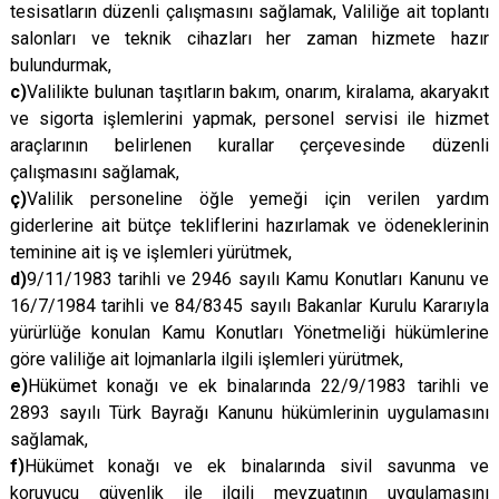
tesisatların düzenli çalışmasını sağlamak, Valiliğe ait toplantı
salonları ve teknik cihazları her zaman hizmete hazır
bulundurmak,
c)
Valilikte bulunan taşıtların bakım, onarım, kiralama, akaryakıt
ve sigorta işlemlerini yapmak, personel servisi ile hizmet
araçlarının belirlenen kurallar çerçevesinde düzenli
çalışmasını sağlamak,
ç)
Valilik personeline öğle yemeği için verilen yardım
giderlerine ait bütçe tekliflerini hazırlamak ve ödeneklerinin
teminine ait iş ve işlemleri yürütmek,
d)
9/11/1983 tarihli ve 2946 sayılı Kamu Konutları Kanunu ve
16/7/1984 tarihli ve 84/8345 sayılı Bakanlar Kurulu Kararıyla
yürürlüğe konulan Kamu Konutları Yönetmeliği hükümlerine
göre valiliğe ait lojmanlarla ilgili işlemleri yürütmek,
e)
Hükümet konağı ve ek binalarında 22/9/1983 tarihli ve
2893 sayılı Türk Bayrağı Kanunu hükümlerinin uygulamasını
sağlamak,
f)
Hükümet konağı ve ek binalarında sivil savunma ve
koruyucu güvenlik ile ilgili mevzuatının uygulamasını