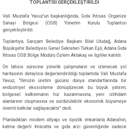
TOPLANTISI GERÇEKLEŞTİRİLDİ
Vali Mustafa Yavuz’un başkanlığında, Gıda İhtisas Organize
Sanayi Bölgesi (OSB) Yönetim Kurulu Toplantısı
gerçekleştirildi.
Toplantıya; Sarıçam Belediye Başkanı Bilal Uludağ, Adana
Büyükşehir Belediyesi Genel Sekreteri Türkan Eşli, Adana Gıda
İhtisas OSB Bölge Müdürü Özlem Aktakaş ve ilgililer katıldı.
Ön tahsis sürecine yönelik çalışmaların ve izlenecek yol
haritasının detaylıca değerlendirildiği toplantıda Vali Mustafa
Yavuz, "İlimizin üretim gücünü dünya standartlarında bir
endüstriyel ekosisteme dönüştürecek bu büyük yatırım;
bölgesel kalkınmanın hız kazanmasına, yeni istihdam
alanlarının oluşmasına ve sürdürülebilir ekonomik büyümeye
önemli katkılar sağlayacaktır." dedi.
Planladıkları modern altyapı ve lojistik imkanlarla Adana'nın,
katma değerli ihracatta ve gıda arzı güvenliğinde sadece