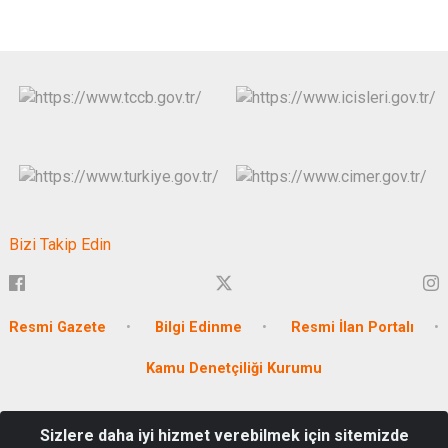
Bizi Takip Edin
Resmi Gazete
Bilgi Edinme
Resmi İlan Portalı
Kamu Denetçiliği Kurumu
Döşeme Mah. Mehmet Nuri Sabuncu Bulvarı No:115 Seyhan/
Sizlere daha iyi hizmet verebilmek için sitemizde
ADANA