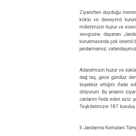
Ziyaretten duyduğu memnun
köklü ve deneyimli kuruml
milletimizin huzur ve esen
sevgisine dayanan Janda
korunmasında çok önemli b
jandarmamız; vatandaşımızın
Adana'mızın huzur ve sükûne
dağ taş, gece gündüz dem
teşekkür ettiğini ifade 
diliyorum. Bu anlamlı ziya
canlarını feda eden aziz ş
Teşkilatımızın 187. kuruluş
İl Jandarma Komutanı Tümge