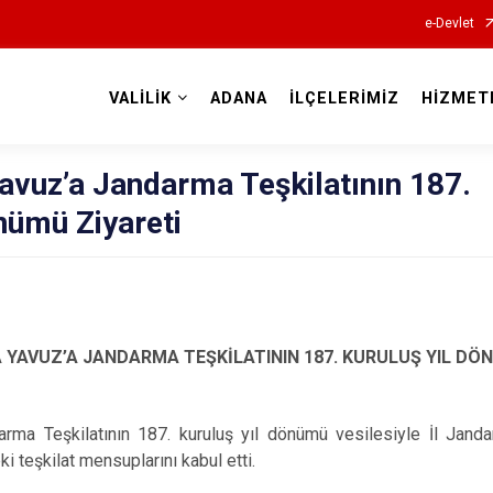
e-Devlet
VALİLİK
ADANA
İLÇELERİMİZ
HİZMET
Valilikler
avuz’a Jandarma Teşkilatının 187.
nümü Ziyareti
 YAVUZ’A JANDARMA TEŞKİLATININ 187. KURULUŞ YIL DÖ
arma Teşkilatının 187. kuruluş yıl dönümü vesilesiyle İl Jan
 teşkilat mensuplarını kabul etti.