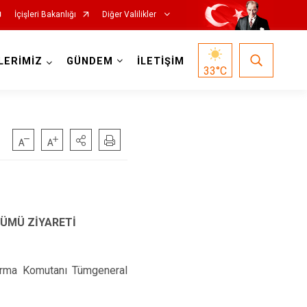
İçişleri Bakanlığı
Diğer Valilikler
LERİMİZ
GÜNDEM
İLETİŞİM
33
°C
NÜMÜ ZİYARETİ
darma Komutanı Tümgeneral