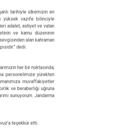
nlı tarihiyle ülkemizin en
e yüksek vazife bilinciyle
ri adalet, aidiyet ve vatan
etinin ve kamu düzeninin
 sevgisinden alan kahraman
ısıdır.” dedi.
arımızın her bir noktasında;
ma personelimize yürekten
amanımıza muvaffakiyetler
irlik ve beraberliği uğruna
nlarımı sunuyorum. Jandarma
uz’a teşekkür etti.