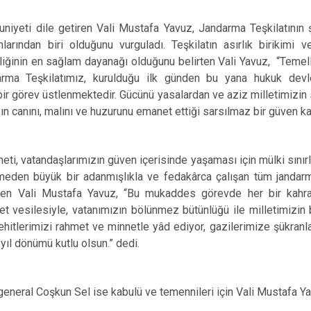
iyeti dile getiren Vali Mustafa Yavuz, Jandarma Teşkilatının şa
arından biri olduğunu vurguladı. Teşkilatın asırlık birikimi v
liğinin en sağlam dayanağı olduğunu belirten Vali Yavuz, “Temelle
rma Teşkilatımız, kurulduğu ilk günden bu yana hukuk devl
ir görev üstlenmektedir. Gücünü yasalardan ve aziz milletimizin
 canını, malını ve huzurunu emanet ettiği sarsılmaz bir güven kap
ti, vatandaşlarımızın güven içerisinde yaşaması için mülki sınırl
eden büyük bir adanmışlıkla ve fedakârca çalışan tüm jandar
eden Vali Mustafa Yavuz, “Bu mukaddes görevde her bir kahr
ret vesilesiyle, vatanımızın bölünmez bütünlüğü ile milletimizin b
ehitlerimizi rahmet ve minnetle yâd ediyor, gazilerimize şükra
 yıl dönümü kutlu olsun.” dedi.
neral Coşkun Sel ise kabulü ve temennileri için Vali Mustafa Yav