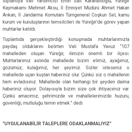
toplantıya Vali Yardımcısı Emin Sait Karahaliloğlu, Yüreğir
Kaymakamı Mehmet Aksu, İl Emniyet Müdürü Ahmet Hakan
Arıkan, İl Jandarma Komutanı Tümgeneral Coşkun Sel, kamu
kurum ve kuruluşlarının temsilcileri ile Yüreğir’de görev yapan
muhtarlar katıldı.
Toplantıda gerçekleştirdiği konuşmada muhtarlarımızla
paydaş olduklarını belirten Vali Mustafa Yavuz “107
mahalleden oluşan Yüreğir, ilimizin önemli bir ilçesi.
Muhtarlarımız aslında mahallede bizim elimiz, ayağımız,
gözümüz, kulağımız, her şeyimiz. Sizler isteseniz o
mahallede uçan kuştan haberiniz olur. Çünkü siz o mahallenin
hem evladısınız. Mahallede olan herhangi bir şeyden daima
haberiniz oluyor. Dolayısıyla bizim size çok ihtiyacımız var.
Çünkü amacımız; şehrimizde ve mahallelerimizde huzuru,
güvenliği, mutluluğu temin etmek.” dedi.
"UYGULANABİLİR TALEPLERE ODAKLANMALIYIZ"