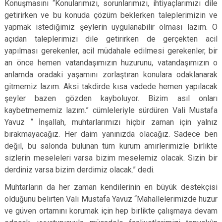
Konuşmasını “Konularımızı, sorunlarımızı, ihtiyaçlarımızı dile
getirirken ve bu konuda çözüm beklerken taleplerimizin ve
yapmak istediğimiz şeylerin uygulanabilir olması lazım. O
açıdan taleplerimizi dile getirirken de gerçekten acil
yapılması gerekenler, acil müdahale edilmesi gerekenler, bir
an önce hemen vatandaşımızın huzurunu, vatandaşımızın o
anlamda oradaki yaşamını zorlaştıran konulara odaklanarak
gitmemiz lazım. Aksi takdirde kısa vadede hemen yapılacak
şeyler bazen gözden kayboluyor. Bizim asıl onları
kaybetmememiz lazım.” cümleleriyle sürdüren Vali Mustafa
Yavuz “ İnşallah, muhtarlarımızı hiçbir zaman için yalnız
bırakmayacağız. Her daim yanınızda olacağız. Sadece ben
değil, bu salonda bulunan tüm kurum amirlerimizle birlikte
sizlerin meseleleri varsa bizim meselemiz olacak. Sizin bir
derdiniz varsa bizim derdimiz olacak.” dedi.
Muhtarların da her zaman kendilerinin en büyük destekçisi
olduğunu belirten Vali Mustafa Yavuz “Mahallelerimizde huzur
ve güven ortamını korumak için hep birlikte çalışmaya devam