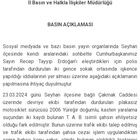
İl Basın ve Halkla İlişkiler Müdürlüğü
BASIN AÇIKLAMASI
Sosyal medyada ve bazı basın yayın organlarında Seyhan
ilçesinde kendi aralarındaki sohbette Cumhurbaşkanımız
Sayın Recep Tayyip Erdoğan’ı eleştirdikleri için polis
tarafından durdurulan iki gence sokak ortasında işkence
yapıldığı iddialarının yer alması üzerine aşağıdaki açıklamanın
yapılmasına ihtiyaç duyulmuştur.
23.03.2024 günü Seyhan ilçesine bağlı Çakmak Caddesi
üzerinde devriye ekibi tarafından durdurulan plakasız
motosiklet sürücüsü 2006 Yüreğir doğumlu, kasten yaralama
suçundan iki kaydı bulunan T. A. B. isimli şahsın ehliyetsiz
olduğu fark edilmiştir. Bunun üzerine trafik ekibi talep edilmiş
ve trafik ekibi tarafından şahsa cezai işlem uygulandıktan
sonra bahse konu şahıs; elinde bulunan elektrikli testereyi