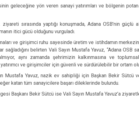
inin geleceğine yön veren sanayi yatırımları ve bölgenin potans
 ziyareti sırasında yaptığı konuşmada, Adana OSB’nin güçlü al
manın itici gücü olduğunu vurguladı.
ışmaları ve girişimci ruhu sayesinde üretim ve istihdamın merkezi
ar sağladığını belirten Vali Sayın Mustafa Yavuz, “Adana OSB s
kalmıyor, aynı zamanda şehrimizin kalkınmasına ve toplums
atırımcı ve girişimciler için güvenli ve sürdürülebilir bir ortam ol
yın Mustafa Yavuz, nazik ev sahipliği için Başkan Bekir Sütcü v
eğer katan tüm sanayicilere başarı dileklerinde bulundu.
si Başkanı Bekir Sütcü ise Vali Sayın Mustafa Yavuz’a ziyaretleri