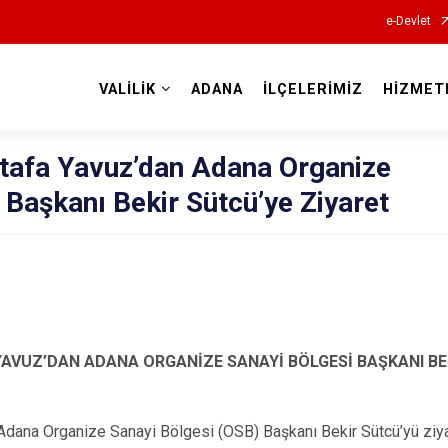
e-Devlet
VALİLİK
ADANA
İLÇELERİMİZ
HİZMET
Valilikler
stafa Yavuz’dan Adana Organize
 Başkanı Bekir Sütcü’ye Ziyaret
YAVUZ’DAN ADANA ORGANİZE SANAYİ BÖLGESİ BAŞKANI BE
Adana Organize Sanayi Bölgesi (OSB) Başkanı Bekir Sütcü’yü ziyar