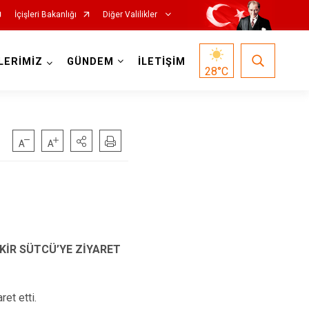
İçişleri Bakanlığı
Diğer Valilikler
LERİMİZ
GÜNDEM
İLETİŞİM
28
°C
KİR SÜTCÜ’YE ZİYARET
et etti.