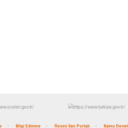
e
Bilgi Edinme
Resmi İlan Portalı
Kamu Denetç