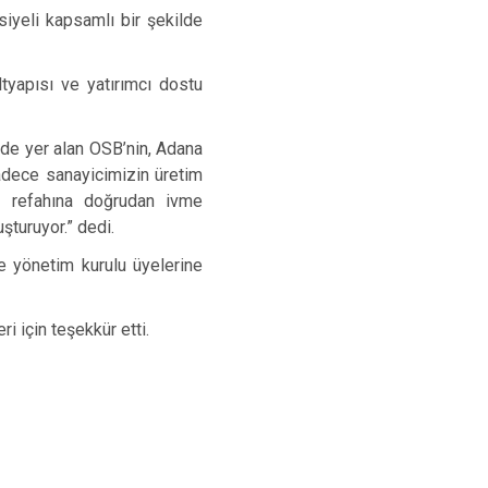
iyeli kapsamlı bir şekilde
tyapısı ve yatırımcı dostu
nde yer alan OSB’nin, Adana
adece sanayicimizin üretim
al refahına doğrudan ivme
uşturuyor.” dedi.
e yönetim kurulu üyelerine
 için teşekkür etti.